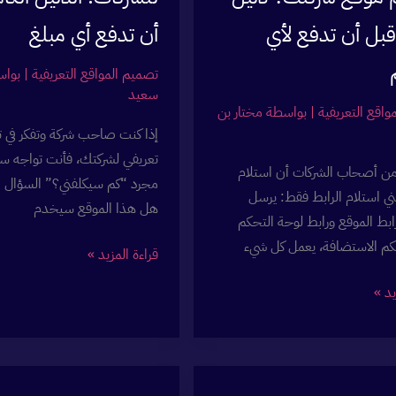
بل أن تدفع لأي
أن تدفع أي مبلغ
تصميم المواقع التعريفية
| بوا
سعيد
واقع التعريفية
| بواسطة
مختار بن
إذا كنت صاحب شركة وتفكر في 
تعريفي لشركتك، فأنت تواجه سؤ
من أصحاب الشركات أن استلام
مجرد “كم سيكلفني؟” السؤال ا
ني استلام الرابط فقط: يرسل
هل هذا الموقع سيخدم
بط الموقع ورابط لوحة التحكم
كم الاستضافة، يعمل كل شيء
تصميم
قراءة المزيد »
موقع
يد »
تعريفي
للشركات:
الدليل
الكامل