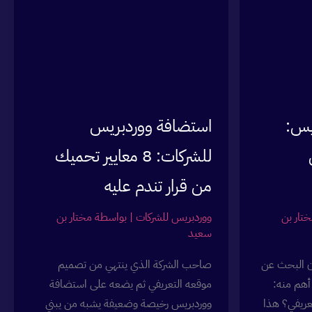
تعرفك
بما
يحدث
في
موقعك
فعلا
يس:
استضافة ووردبريس
للشركات: 8 معايير تحميك
من قرار تندم عليه
تار بن
ووردبريس للشركات
| بواسطة
مختار بن
سعيد
ن البحث عن
صاحب الشركة الذي ينتهي من تصميم
أهم منه:
موقعه التعريفي ثم يضعه على استضافة
عريفي؟ هذا
ووردبريس رخيصة وضعيفة يشبه من يبني