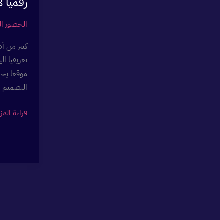
رقميا ل
الحضور ال
كثير من أ
تعريفيا ا
موقعا يخد
التصميم ا
فوائد
قراءة المز
الموقع
التعريفي
للشركات
–
لماذا
يصبح
أصلا