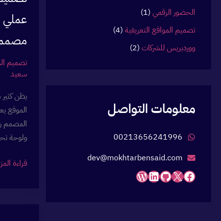
:
الحضور الرقمي
(1)
عملي ق
تصميم المواقع التعريفية
(4)
مصمم
ووردبريس للشركات
(2)
تصميم الم
سعيد
يظن كثير 
معلومات التواصل
الموقع يع
المصمم را
00213656241996
ولوحة تح
dev@mokhtarbensaid.com
ماذا
قراءة المز
فيسبوك
إكس
جيت هاب
لينكد إن
ووردبريس
تستلم
بعد
انتهاء
مشروع