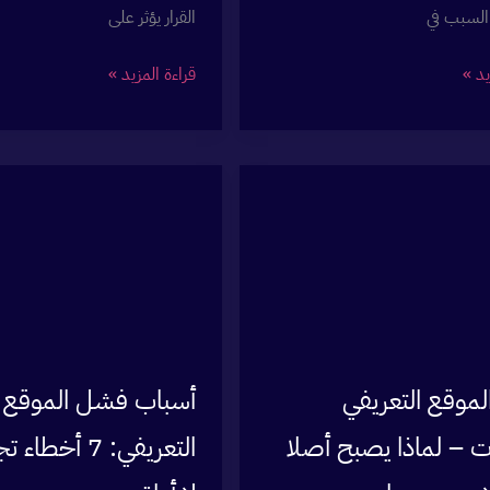
السبب في
القرار يؤثر على
موقع
يد »
قراءة المزيد »
تعريفي
ووردبريس:
لماذا
هو
الخيار
الأمثل
لشركتك؟
لموقع التعريفي
أسباب فشل الموقع
ت – لماذا يصبح أصلا
التعريفي: 7 أخط