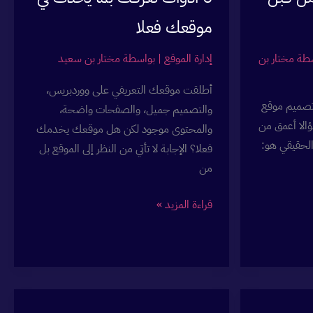
موقعك فعلا
سطة
مختار بن
إدارة الموقع
| بواسطة
مختار بن سعيد
أطلقت موقعك التعريفي على ووردبريس،
تصميم موقع
والتصميم جميل، والصفحات واضحة،
الا أعمق من
والمحتوى موجود لكن هل موقعك يخدمك
لحقيقي هو:
فعلا؟ الإجابة لا تأتي من النظر إلى الموقع بل
من
تحليل
قراءة المزيد »
أداء
موقع
ووردبريس:
6
أدوات