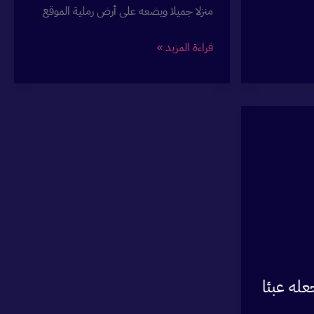
منزلا جميلا ويضعه على أرض رملية الموقع
استضافة
قراءة المزيد »
ووردبريس
للشركات:
8
معايير
تحميك
من
قرار
تندم
عليه
اء تجعله عبئا