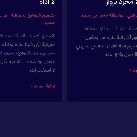
ا مجرد برواز
لا أداة
رقمي
| بواسطة
مختار بن سعيد
تصميم المواقع التعريفية
| بوا
سعيد
صحاب الشركات يملكون موقعا
كثير من أصحاب الشركات يمتلكو
ليوم لكن قلة منهم من يملكون
تعريفيا، لكن قليلا منهم يمتلك 
مهم فعلا الفارق الحقيقي ليس في
يخدمهم فعلا الموقع موجود، ا
لجميل ولا في عدد
مقبول، والصفحات تفتح بشكل 
لا استفسارات،
يد »
أسباب
قراءة المزيد »
فشل
الموقع
التعريفي:
7
أخطاء