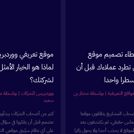
قبل
أن
تدفع
أي
مبلغ
أخطاء تصميم موقع
موقع تعريفي ووردبر
 تطرد عملاءك قبل أن
لماذا هو الخيار الأمثل
سطرا واحدا
لشركتك؟
واقع التعريفية
| بواسطة
مختار بن
ووردبريس للشركات
| بواسطة
مخ
سعيد
صحاب المشاريع يطلقون موقعا
كثير من أصحاب الشركات يبدأو
حماس حقيقي، ثم يكتشفون بعد
مصمم قبل أن يفكروا في سؤال 
موقع لا يجذب أحدا ولا يحول زائرا
على أي نظام سيُبنى موقعي الت