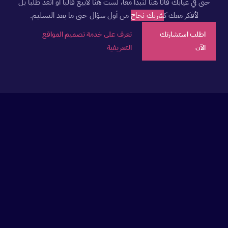
حتى في غيابك فأنا هنا لنبدأ معا، لست هنا لأبيع قالبا أو أنفذ طلبا بل
لأفكر معك ك
شريك نجاح
من أول سؤال حتى ما بعد التسليم.
اطلب استشارتك
تعرف على خدمة تصميم المواقع
الآن
التعريفية